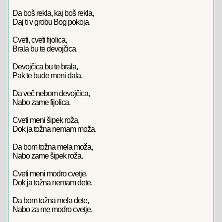
Da boš rekla, kaj boš rekla,
Daj ti v grobu Bog pokoja.
Cveti, cveti fijolica,
Brala bu te devojčica.
Devojčica bu te brala,
Pak te bude meni dala.
Da več nebom devojčica,
Nabo zame fijolica.
Cveti meni šipek roža,
Dok ja tožna nemam moža.
Da bom tožna mela moža,
Nabo zame šipek roža.
Cveti meni modro cvetje,
Dok ja tožna nemam dete.
Da bom tožna mela dete,
Nabo za me modro cvetje.