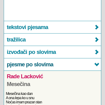
tekstovi pjesama
tražilica
izvođači po slovima
pjesme po slovima
Rade Lacković
Mesečina
Mesečina kao dan
A ona lepa ko u snu
Noćas imam prazan stan