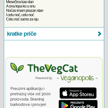
Mesečina kao dan
A ona lepa ko u snu
Noćas imam prazan stan
I celu noć, celu noć
Celu noć samo za nju
kratke priče