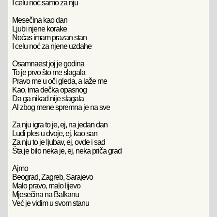
I celu noć samo za nju
Mesečina kao dan
Ljubi njene korake
Noćas imam prazan stan
I celu noć za njene uzdahe
Osamnaest joj je godina
To je prvo što me slagala
Pravo me u oči gleda, a laže me
Kao, ima dečka opasnog
Da ga nikad nije slagala
Al zbog mene spremna je na sve
Za nju igra to je, ej, na jedan dan
Ludi ples u dvoje, ej, kao san
Za nju to je ljubav, ej, ovde i sad
Šta je bilo neka je, ej, neka priča grad
Ajmo
Beograd, Zagreb, Sarajevo
Malo pravo, malo lijevo
Mjesečina na Balkanu
Već je vidim u svom stanu