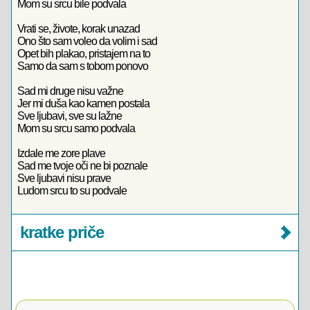
Mom su srcu bile podvala
Vrati se, živote, korak unazad
Ono što sam voleo da volim i sad
Opet bih plakao, pristajem na to
Samo da sam s tobom ponovo
Sad mi druge nisu važne
Jer mi duša kao kamen postala
Sve ljubavi, sve su lažne
Mom su srcu samo podvala
Izdale me zore plave
Sad me tvoje oči ne bi poznale
Sve ljubavi nisu prave
Ludom srcu to su podvale
kratke priče