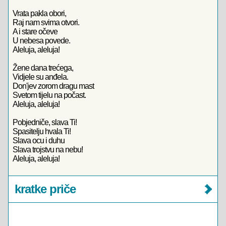
Vrata pakla obori,
Raj nam svima otvori.
A i stare očeve
U nebesa povede.
Aleluja, aleluja!
Žene dana trećega,
Vidjele su anđela.
Don'jev zorom dragu mast
Svetom tijelu na počast.
Aleluja, aleluja!
Pobjedniče, slava Ti!
Spasitelju hvala Ti!
Slava ocu i duhu
Slava trojstvu na nebu!
Aleluja, aleluja!
kratke priče