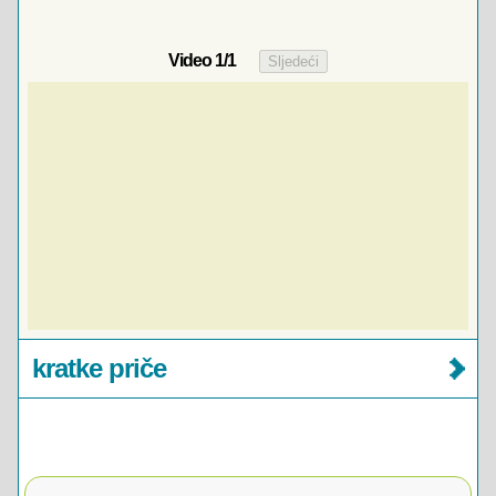
Video
1
/1
kratke priče