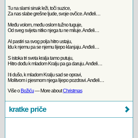
Tu na slami sinak leži, toči suzice,
Za nas slabe grešne ljude, svoje ovčice. Anđeli…
Među volom, među oslom tužno tuguje,
Od sveg svijeta nitko njega tu ne miluje. Anđeli…
Al pastiri sa svog polja hitro ustaju,
Idu k njemu pa se njemu lijepo klanjaju. Anđeli…
S istoka tri sveta kralja tamo putuju,
Hitro dođu k mladom Kralju pa ga daruju. Anđeli…
I ti dušo, k mladom Kralju sad se opravi,
Molitvom i pjesmom njega lijepo pozdravi. Anđeli…
Više o
Božiću
— More about
Christmas
kratke priče