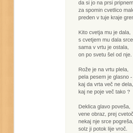
da si jo na prsi pripnem
za spomin cvetlico mal
preden v tuje kraje gre
Kito cvetja mu je dala,
s cvetjem mu dala srce
sama v vrtu je ostala,
on po svetu šel od nje.
Rože je na vrtu plela,
pela pesem je glasno -
kaj da vrta več ne dela
kaj ne poje več tako ?
Deklica glavo poveša,
vene obraz, prej cvetoč
nekaj nje srce pogreša
solz ji potok lije vroč.