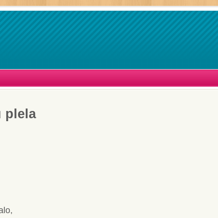
 plela
.
alo,