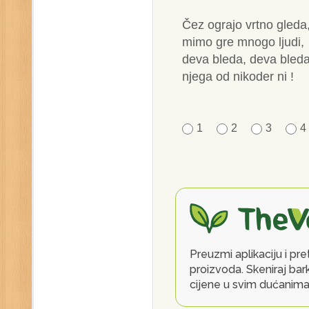
Čez ograjo vrtno gleda
mimo gre mnogo ljudi,
deva bleda, deva bleda
njega od nikoder ni !
1
2
3
4