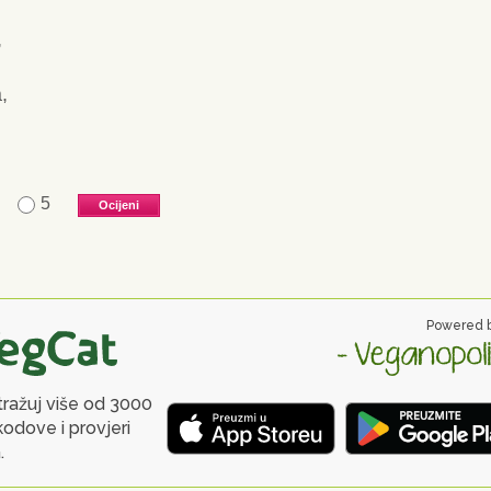
,
,
5