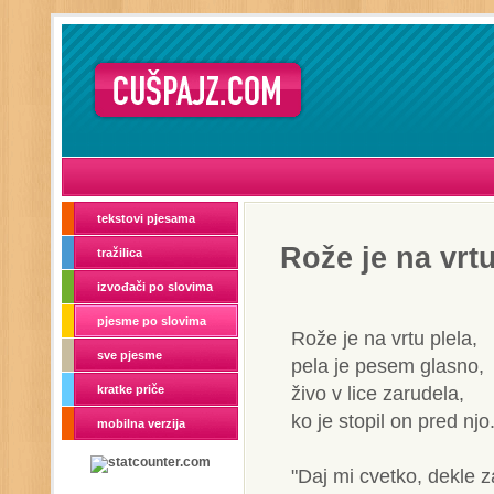
tekstovi pjesama
Rože je na vrtu
tražilica
izvođači po slovima
pjesme po slovima
Rože je na vrtu plela,
sve pjesme
pela je pesem glasno,
živo v lice zarudela,
kratke priče
ko je stopil on pred njo
mobilna verzija
"Daj mi cvetko, dekle z