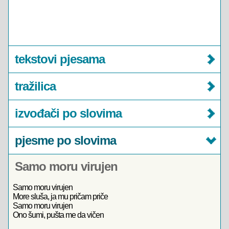
tekstovi pjesama
tražilica
izvođači po slovima
pjesme po slovima
Samo moru virujen
Samo moru virujen
More sluša, ja mu pričam priče
Samo moru virujen
Ono šumi, pušta me da vičen