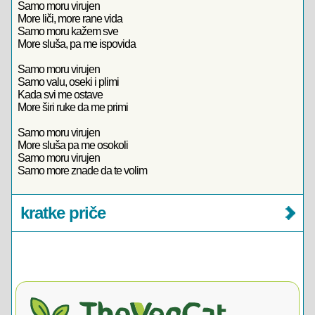
Samo moru virujen
More liči, more rane vida
Samo moru kažem sve
More sluša, pa me ispovida
Samo moru virujen
Samo valu, oseki i plimi
Kada svi me ostave
More širi ruke da me primi
Samo moru virujen
More sluša pa me osokoli
Samo moru virujen
Samo more znade da te volim
kratke priče