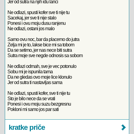
Jer od sutra na njih idu lanci
Ne odlazi, spusti kofer sve ti nije tu
Sacekaj, jer sve ti nije stalo
Ponesi i ovu moju dusu ranjenu
Ne odlazi, ostani jos malo
Samo ovu noc, bar da placemo do jutra
Zelja mi je to, lakse bice mi sa tobom
Da se setimo, jer nas nece biti sutra
Sutra moje sve negde odnosis sa sobom
Ne odlazi odmah, sve je vec potonulo
Sobu mi je ispunila tama
Da ne gledas ovo moje lice klonulo
Jer od sutra ti nastavljas sama
Ne odlazi, spusti kofer, sve ti nije tu
Sto je bilo nece da se vrati
Ponesi i ovu moju suzu bezgresnu
Pokloni mi samo jos par sati
kratke priče