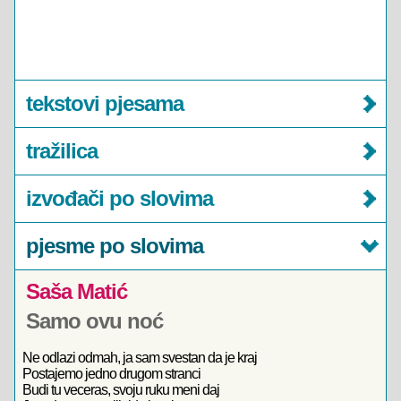
tekstovi pjesama
tražilica
izvođači po slovima
pjesme po slovima
Saša Matić
Samo ovu noć
Ne odlazi odmah, ja sam svestan da je kraj
Postajemo jedno drugom stranci
Budi tu veceras, svoju ruku meni daj