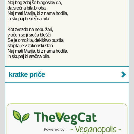
Naj bog zdaj še blagoslov da,
da srečna bila bi oba.
Naj mati Marija, bi z nama hodila,
in skupaj bi srečna bila.
Kot zvezda na nebu žari,
v očeh se ji sreča blešči
Se je omožila, deklištvo pustila,
stopila je v zakonski stan.
Naj mati Marija, bi z nama hodila,
in skupaj bi srečna bila.
kratke priče