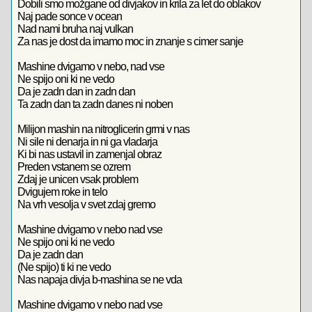
Dobili smo možgane od divjakov in krila za let do oblakov
Naj pade sonce v ocean
Nad nami bruha naj vulkan
Za nas je dost da imamo moc in znanje s cimer sanje
Mashine dvigamo v nebo, nad vse
Ne spijo oni ki ne vedo
Da je zadn dan in zadn dan
Ta zadn dan ta zadn danes ni noben
Milijon mashin na nitroglicerin grmi v nas
Ni sile ni denarja in ni ga vladarja
Ki bi nas ustavil in zamenjal obraz
Preden vstanem se ozrem
Zdaj je unicen vsak problem
Dvigujem roke in telo
Na vrh vesolja v svet zdaj gremo
Mashine dvigamo v nebo nad vse
Ne spijo oni ki ne vedo
Da je zadn dan
(Ne spijo) ti ki ne vedo
Nas napaja divja b-mashina se ne vda
Mashine dvigamo v nebo nad vse