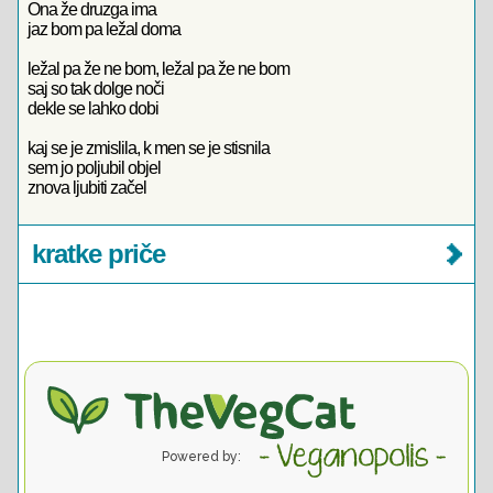
Ona že druzga ima
jaz bom pa ležal doma
ležal pa že ne bom, ležal pa že ne bom
saj so tak dolge noči
dekle se lahko dobi
kaj se je zmislila, k men se je stisnila
sem jo poljubil objel
znova ljubiti začel
kratke priče