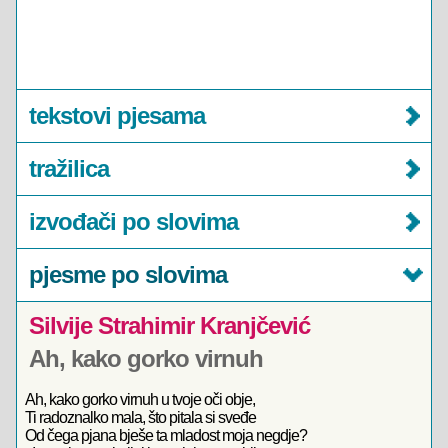
tekstovi pjesama
tražilica
izvođači po slovima
pjesme po slovima
Silvije Strahimir Kranjčević
Ah, kako gorko virnuh
Ah, kako gorko virnuh u tvoje oči obje,
Ti radoznalko mala, što pitala si sveđe
Od čega pjana bješe ta mladost moja negdje?