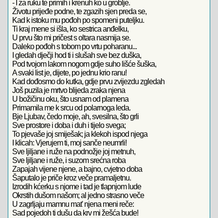
- I za ruku te primih i krenuh ko u groblje.
Životu prijeđe podne, te zgazih sjen preda se,
Kad k istoku mu pođoh po spomeni puteljku.
Ti kraj mene si išla, ko sestrica anđelku,
U prvu što mi pričest s oltara nasmija se.
Daleko pođoh s tobom po vrtu poharanu...
I gledah dječji hod ti i slušah sve bez duška,
Pod tvojom lakom nogom gdje suho lišće šuška,
A svaki list je, dijete, po jednu krio ranu!
Kad dođosmo do kutka, gdje prvu zvijezdu zgledah
Još puzila je mrtvo blijeda zraka njena
U božičinu oku, što usnam od plamena
Primamila me k srcu od polarnoga leda.
Bje Ljubav, čedo moje, ah, svesilna, što grli
Sve prostore i doba i duh i tijelo svega;
To pjevaše joj smiješak; ja klekoh ispod njega
I klicah: Vjerujem ti, moj sanče neumrli!
Sve ljiljane i ruže na podnožje joj metnuh,
Sve ljiljane i ruže, i suzom srećna roba
Zapajah vijene njene, a bajno, cvjetno doba
Šaputalo je priče kroz veče pramaljetnu.
Izrodih kćerku s njome i tad je tlapnjom lude
Okrstih dušom našom; al jedno strasno veče
U zagrljaju mamnu mat' njena meni reče:
Sad pojedoh ti dušu da krv mi žešća bude!