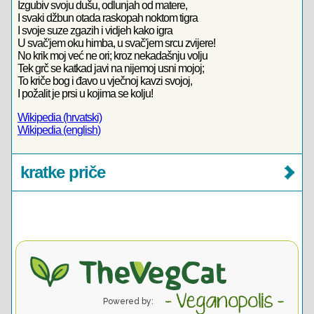
Izgubiv svoju dušu, odlunjah od matere,
I svaki džbun otada raskopah noktom tigra
I svoje suze zgazih i vidjeh kako igra
U svač'jem oku himba, u svač'jem srcu zvijere!
No krik moj već ne ori; kroz nekadašnju volju
Tek grč se katkad javi na nijemoj usni mojoj;
To kriče bog i đavo u vječnoj kavzi svojoj,
I požalit je prsi u kojima se kolju!
Wikipedia (hrvatski)
Wikipedia (english)
kratke priče