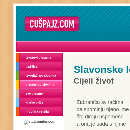
tekstovi pjesama
Slavonske l
tražilica
izvođači po slovima
Cijeli život
pjesme po slovima
sve pjesme
Zabraniću sviraćima
kratke priče
da spominju njeno ime
mobilna verzija
što diraju uspomene
a ona je sada s njime