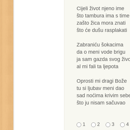
Cijeli život njeno ime
što tambura ima s time
zašto žica mora znati
što će dušu rasplakati
Zabraniću šokacima
da o meni vode brigu
ja sam gazda svog živ
al mi fali ta ljepota
Oprosti mi dragi Bože
tu si ljubav meni dao
sad noćima krivim seb
što ju nisam sačuvao
1
2
3
4