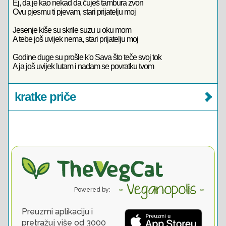
Ej, da je kao nekad da čuješ tambura zvon
Ovu pjesmu ti pjevam, stari prijatelju moj
Jesenje kiše su skrile suzu u oku mom
A tebe još uvijek nema, stari prijatelju moj
Godine duge su prošle k'o Sava što teče svoj tok
A ja još uvijek lutam i nadam se povratku tvom
kratke priče