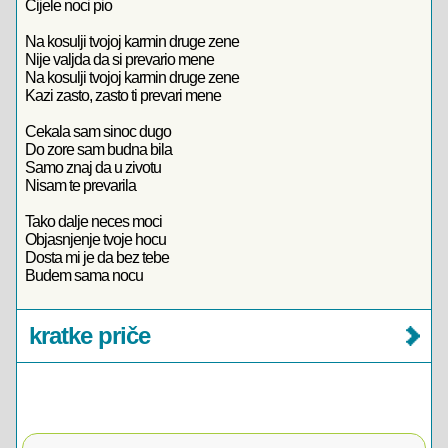
Cijele noci pio
Na kosulji tvojoj karmin druge zene
Nije valjda da si prevario mene
Na kosulji tvojoj karmin druge zene
Kazi zasto, zasto ti prevari mene
Cekala sam sinoc dugo
Do zore sam budna bila
Samo znaj da u zivotu
Nisam te prevarila
Tako dalje neces moci
Objasnjenje tvoje hocu
Dosta mi je da bez tebe
Budem sama nocu
kratke priče