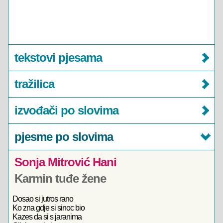
tekstovi pjesama
tražilica
izvođači po slovima
pjesme po slovima
Sonja Mitrović Hani
Karmin tuđe žene
Dosao si jutros rano
Ko zna gdje si sinoc bio
Kazes da si s jaranima