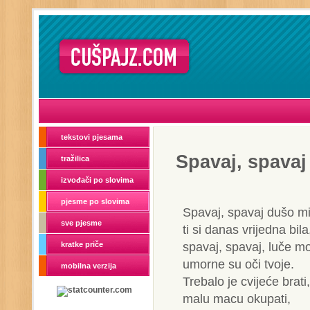
tekstovi pjesama
Spavaj, spavaj
tražilica
izvođači po slovima
pjesme po slovima
Spavaj, spavaj dušo mi
sve pjesme
ti si danas vrijedna bila
spavaj, spavaj, luče mo
kratke priče
umorne su oči tvoje.
mobilna verzija
Trebalo je cvijeće brati,
malu macu okupati,