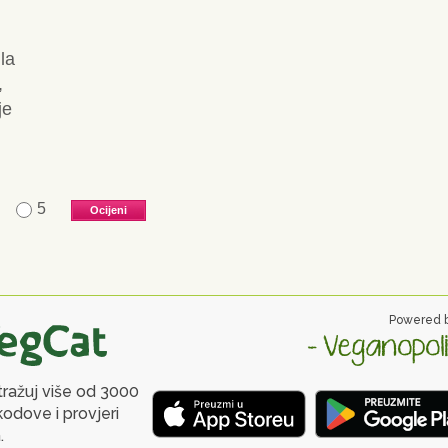
la
,
je
5