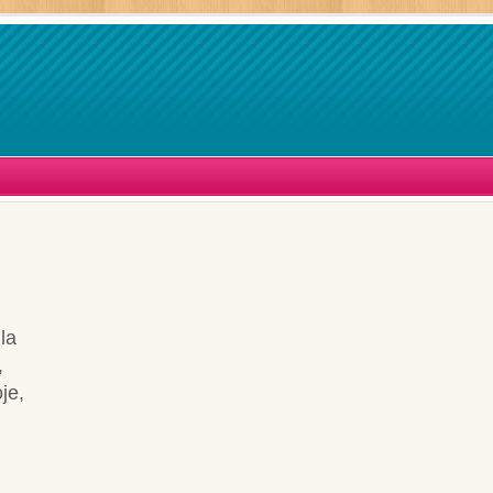
la
,
je,