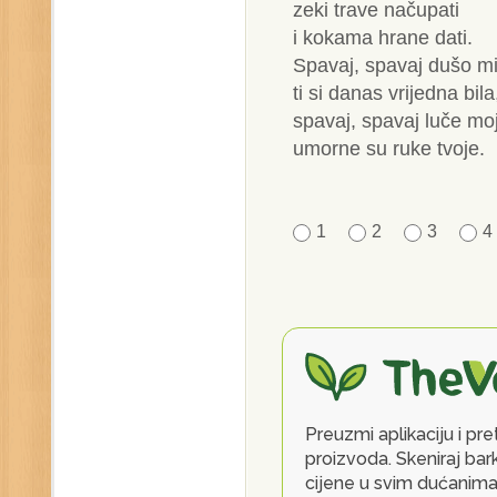
zeki trave načupati
i kokama hrane dati.
Spavaj, spavaj dušo mi
ti si danas vrijedna bila
spavaj, spavaj luče mo
umorne su ruke tvoje.
1
2
3
4