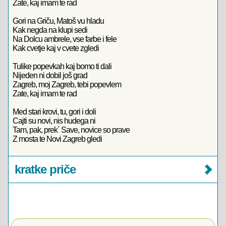
Zate, kaj imam te rad
Gori na Griču, Matoš vu hladu
Kak negda na klupi sedi
Na Dolcu ambrele, vse farbe i fele
Kak cvetje kaj v cvete zgledi
Tulike popevkah kaj bomo ti dali
Nijeden ni dobil još grad
Zagreb, moj Zagreb, tebi popevlem
Zate, kaj imam te rad
Med stari krovi, tu, gori i doli
Cajti su novi, nis hudega ni
Tam, pak, prek´ Save, novice so prave
Z mosta te Novi Zagreb gledi
kratke priče