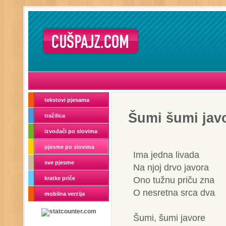
tekstovi pjesama
Šumi šumi jav
tražilica
izvođači po slovima
pjesme po slovima
Ima jedna livada
sve pjesme
Na njoj drvo javora
Ono tužnu priču zna
kratke priče
O nesretna srca dva
mobilna verzija
Šumi, šumi javore