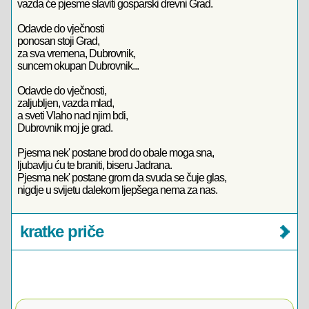
vazda će pjesme slaviti gosparski drevni Grad.
Odavde do vječnosti
ponosan stoji Grad,
za sva vremena, Dubrovnik,
suncem okupan Dubrovnik...
Odavde do vječnosti,
zaljubljen, vazda mlad,
a sveti Vlaho nad njim bdi,
Dubrovnik moj je grad.
Pjesma nek' postane brod do obale moga sna,
ljubavlju ću te braniti, biseru Jadrana.
Pjesma nek' postane grom da svuda se čuje glas,
nigdje u svijetu dalekom ljepšega nema za nas.
kratke priče