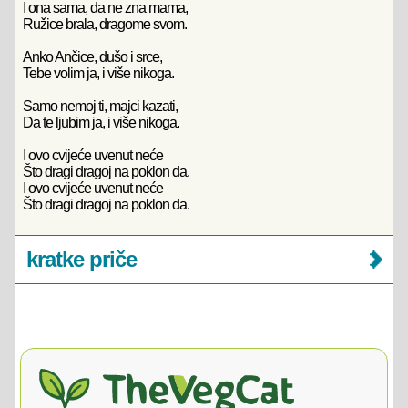
I ona sama, da ne zna mama,
Ružice brala, dragome svom.
Anko Ančice, dušo i srce,
Tebe volim ja, i više nikoga.
Samo nemoj ti, majci kazati,
Da te ljubim ja, i više nikoga.
I ovo cvijeće uvenut neće
Što dragi dragoj na poklon da.
I ovo cvijeće uvenut neće
Što dragi dragoj na poklon da.
kratke priče