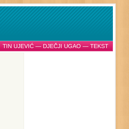
TIN UJEVIĆ — DJEČJI UGAO — TEKST