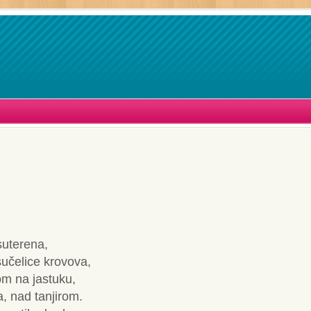
suterena,
sučelice krovova,
om na jastuku,
, nad tanjirom.