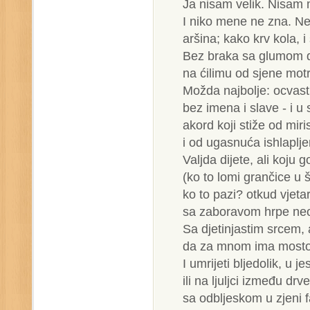
Ja nisam velik. Nisam m
I niko mene ne zna. 
aršina; kako krv kola, 
Bez braka sa glumom 
na ćilimu od sjene motr
Možda najbolje: ocvasti
bez imena i slave - i u s
akord koji stiže od miri
i od ugasnuća ishlaplje
Valjda dijete, ali koju g
(ko to lomi grančice u
ko to pazi? otkud vjeta
sa zaboravom hrpe neoz
Sa djetinjastim srcem, 
da za mnom ima mostov
I umrijeti bljedolik, u j
ili na ljuljci između drve
sa odbljeskom u zjeni 