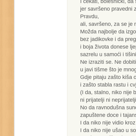
I čekati, bolesnički, da
jer savršeno pravedni 
Pravdu,
ali, savršeno, za se je n
Možda najbolje da izgo
bez jadikovke i da preg
i boja života donese lje
sazrelu u samoći i tišini
Ne izraziti se. Ne dobit
u javi tišme što je mno
Gdje pitaju zašto kiša
i zašto stabla rastu i cv
(I da, stalno, niko nije b
ni prijatelji ni neprijate
No da ravnodušna sunc
zapuštene doce i tajan
I da niko nije vidio kroz
I da niko nije ušao u s