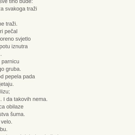
 sve tiho bude:
za svakoga traži
e traži.
ri pečal
oreno svjetlo
potu iznutra
.
i parnicu
go gruba.
 od pepela pada
jetaju.
lizu;
lji. I da takovih nema.
a obilaze
stva šuma.
 velo.
obu.