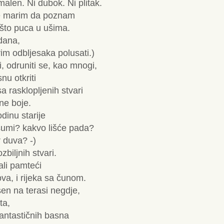
alen. Ni dubok. Ni plitak.
Ne marim da poznam
i što puca u ušima.
dana,
im odbljesaka polusati.)
, odruniti se, kao mnogi,
nu otkriti
sa rasklopljenih stvari
ne boje.
odinu starije
 šumi? kakvo lišće pada?
r duva? -)
biljnih stvari.
ali pamteći
a, i rijeka sa čunom.
esen na terasi negdje,
ta,
fantastičnih basna