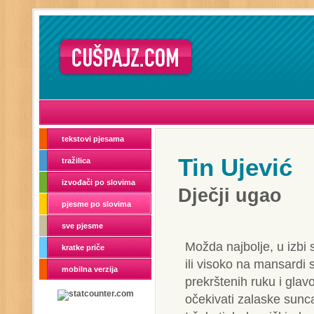
tekstovi pjesama
Tin Ujević
tražilica
izvođači po slovima
Dječji ugao
pjesme po slovima
sve pjesme
Možda najbolje, u izbi 
kratke priče
ili visoko na mansardi 
mobilna verzija
prekrštenih ruku i glav
očekivati zalaske sunca