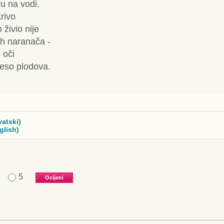
u na vodi.
krivo
 živio nije
ih naranača -
 oči
meso plodova.
vatski)
glish)
5