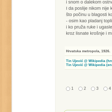
i snom o dalekom ostrv
I da poslije nikom nije 
što počinu u blagosti ko
- osim kao pladanj topl
i ko pruža ruke i ugasle
kroz lisnate krošnje i 
Hrvatska metropola, 1926.
Tin Ujević @ Wikipedia (hr
Tin Ujević @ Wikipedia (en
1
2
3
4