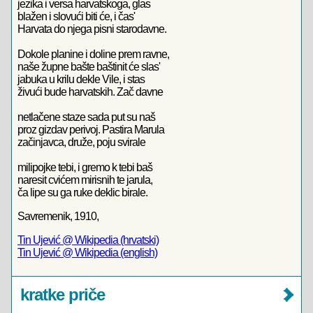
jezika i versa harvatskoga, glas
blažen i slovući biti će, i čas'
Harvata do njega pisni starodavne.
Dokole planine i doline prem ravne,
naše župne bašte baštinit će slas'
jabuka u krilu dekle Vile, i stas
živući bude harvatskih. Zač davne
netlačene staze sada put su naš
proz gizdav perivoj. Pastira Marula
začinjavca, druže, poju svirale
milipojke tebi, i gremo k tebi baš
naresit cvićem mirisnih te jarula,
ča lipe su ga ruke deklic birale.
Savremenik, 1910,
Tin Ujević @ Wikipedia (hrvatski)
Tin Ujević @ Wikipedia (english)
kratke priče