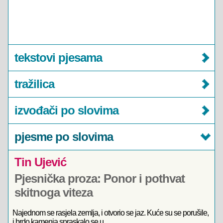
tekstovi pjesama
tražilica
izvođači po slovima
pjesme po slovima
Tin Ujević
Pjesnička proza: Ponor i pothvat
skitnoga viteza
Najednom se rasjela zemlja, i otvorio se jaz. Kuće su se porušile,
i brdo kamenja spraskalo se u