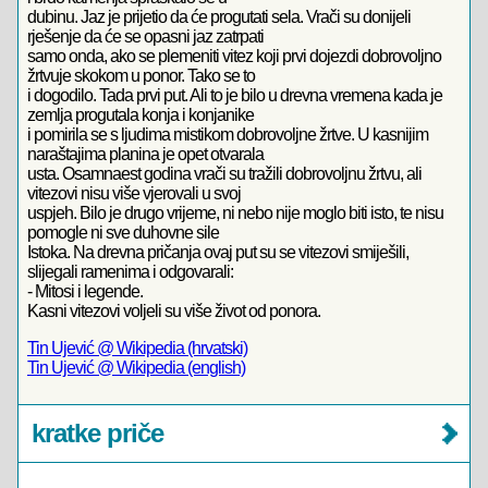
dubinu. Jaz je prijetio da će progutati sela. Vrači su donijeli
rješenje da će se opasni jaz zatrpati
samo onda, ako se plemeniti vitez koji prvi dojezdi dobrovoljno
žrtvuje skokom u ponor. Tako se to
i dogodilo. Tada prvi put. Ali to je bilo u drevna vremena kada je
zemlja progutala konja i konjanike
i pomirila se s ljudima mistikom dobrovoljne žrtve. U kasnijim
naraštajima planina je opet otvarala
usta. Osamnaest godina vrači su tražili dobrovoljnu žrtvu, ali
vitezovi nisu više vjerovali u svoj
uspjeh. Bilo je drugo vrijeme, ni nebo nije moglo biti isto, te nisu
pomogle ni sve duhovne sile
Istoka. Na drevna pričanja ovaj put su se vitezovi smiješili,
slijegali ramenima i odgovarali:
- Mitosi i legende.
Kasni vitezovi voljeli su više život od ponora.
Tin Ujević @ Wikipedia (hrvatski)
Tin Ujević @ Wikipedia (english)
kratke priče