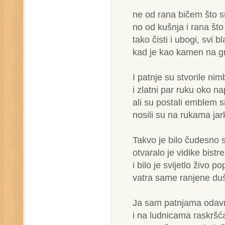
ne od rana bičem što su
no od kušnja i rana što
tako čisti i ubogi, svi bl
kad je kao kamen na g
I patnje su stvorile nim
i zlatni par ruku oko na
ali su postali emblem s
nosili su na rukama jar
Takvo je bilo čudesno s
otvaralo je vidike bistr
i bilo je svijetlo živo 
vatra same ranjene duš
Ja sam patnjama odavn
i na ludnicama raskršća