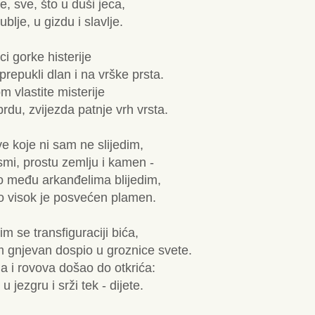
e, sve, što u duši jeca,
ublje, u gizdu i slavlje.
i gorke histerije
 prepukli dlan i na vrške prsta.
 vlastite misterije
 brdu, zvijezda patnje vrh vrsta.
e koje ni sam ne slijedim,
smi, prostu zemlju i kamen -
 među arkanđelima blijedim,
o visok je posvećen plamen.
 se transfiguraciji bića,
 gnjevan dospio u groznice svete.
 i rovova došao do otkrića:
 jezgru i srži tek - dijete.