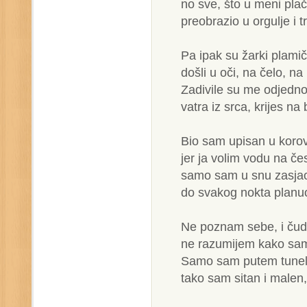
no sve, što u meni plač
preobrazio u orgulje i tr
Pa ipak su žarki plamičc
došli u oči, na čelo, na
Zadivile su me odjednom
vatra iz srca, krijes na
Bio sam upisan u korov
jer ja volim vodu na če
samo sam u snu zasjao
do svakog nokta planu
Ne poznam sebe, i čudim
ne razumijem kako sam
Samo sam putem tunela
tako sam sitan i malen, u