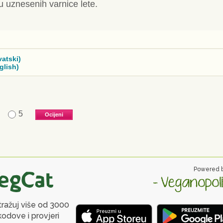
uku uznesenih varnice lete.
vatski)
glish)
5