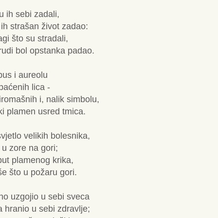
 ih sebi zadali,
 ih strašan život zadao:
agi što su stradali,
rudi bol opstanka padao.
bus i aureolu
paćenih lica -
iromašnih i, nalik simbolu,
ki plamen usred tmica.
vjetlo velikih bolesnika,
e u zore na gori;
poput plamenog krika,
e što u požaru gori.
o uzgojio u sebi sveca
 hranio u sebi zdravlje;