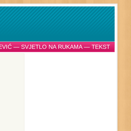
JEVIĆ — SVJETLO NA RUKAMA — TEKST