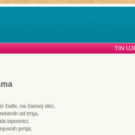
TIN U
ama
iz čađe, na časnoj slici,
rebenih od trnja,
eda isposnici,
jusnih prnja;