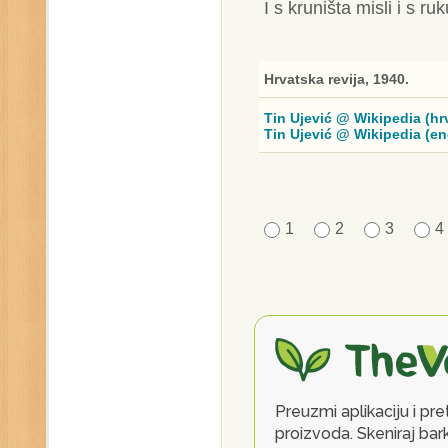
I s kruništa misli i s r
Hrvatska revija, 1940.
Tin Ujević @ Wikipedia (hr
Tin Ujević @ Wikipedia (en
1
2
3
4