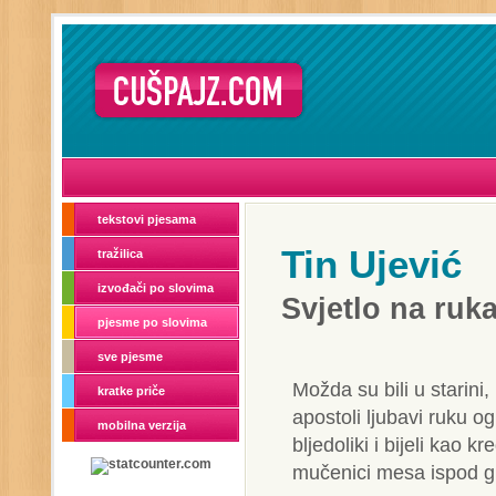
tekstovi pjesama
Tin Ujević
tražilica
izvođači po slovima
Svjetlo na ruk
pjesme po slovima
sve pjesme
Možda su bili u starini, 
kratke priče
apostoli ljubavi ruku og
mobilna verzija
bljedoliki i bijeli kao kr
mučenici mesa ispod gn