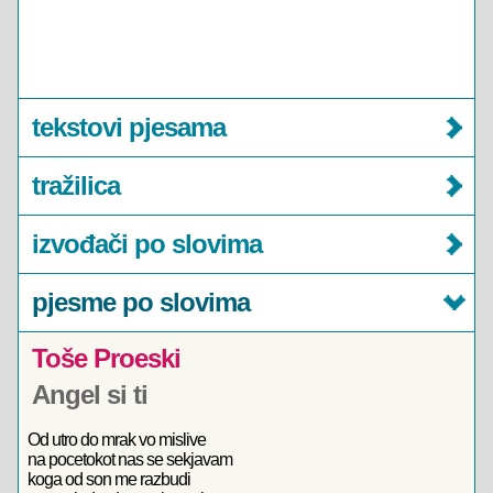
tekstovi pjesama
tražilica
izvođači po slovima
pjesme po slovima
Toše Proeski
Angel si ti
Od utro do mrak vo mislive
na pocetokot nas se sekjavam
koga od son me razbudi