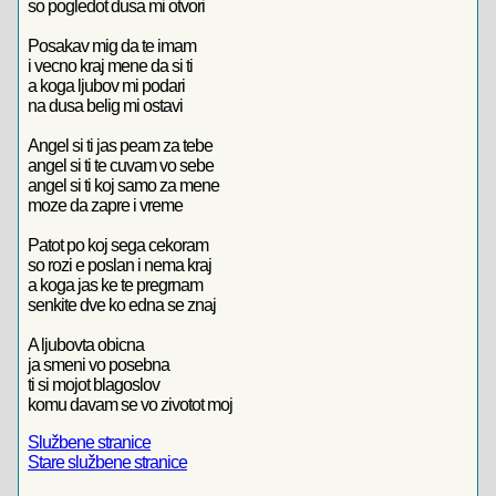
so pogledot dusa mi otvori
Posakav mig da te imam
i vecno kraj mene da si ti
a koga ljubov mi podari
na dusa belig mi ostavi
Angel si ti jas peam za tebe
angel si ti te cuvam vo sebe
angel si ti koj samo za mene
moze da zapre i vreme
Patot po koj sega cekoram
so rozi e poslan i nema kraj
a koga jas ke te pregrnam
senkite dve ko edna se znaj
A ljubovta obicna
ja smeni vo posebna
ti si mojot blagoslov
komu davam se vo zivotot moj
Službene stranice
Stare službene stranice