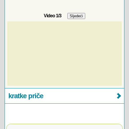
Video
1
/3
kratke priče