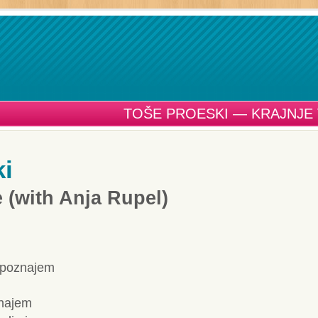
TOŠE PROESKI — KRAJNJE 
ki
e (with Anja Rupel)
h poznajem
znajem