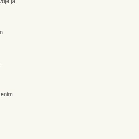
vdje ja
an
m
jenim