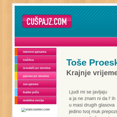
tekstovi pjesama
Toše Proes
tražilica
izvođači po slovima
Krajnje vrijem
pjesme po slovima
sve pjesme
Ljudi mi se javljaju
kratke priče
a ja ne znam ni da l' i
mobilna verzija
u masi drugih glasova
jedino tvoj muk prepo