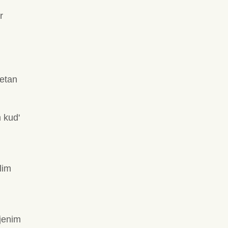
r
etan
 kud'
lim
jenim