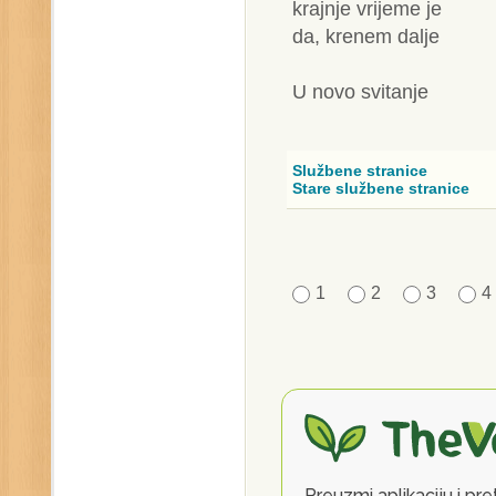
krajnje vrijeme je
da, krenem dalje
U novo svitanje
Službene stranice
Stare službene stranice
1
2
3
4