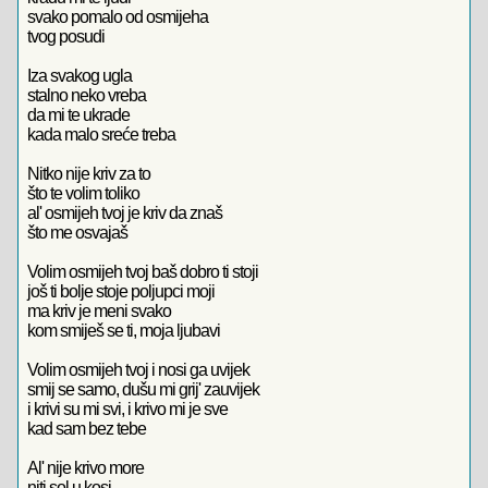
svako pomalo od osmijeha
tvog posudi
Iza svakog ugla
stalno neko vreba
da mi te ukrade
kada malo sreće treba
Nitko nije kriv za to
što te volim toliko
al' osmijeh tvoj je kriv da znaš
što me osvajaš
Volim osmijeh tvoj baš dobro ti stoji
još ti bolje stoje poljupci moji
ma kriv je meni svako
kom smiješ se ti, moja ljubavi
Volim osmijeh tvoj i nosi ga uvijek
smij se samo, dušu mi grij' zauvijek
i krivi su mi svi, i krivo mi je sve
kad sam bez tebe
Al' nije krivo more
niti sol u kosi