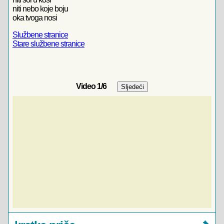
niti nebo koje boju
oka tvoga nosi
Službene stranice
Stare službene stranice
Video
1
/6