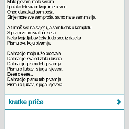
Malo pjevam, malo sviram
I polako tetoviram tvoje ime u srcu
Onog dana kad sam poša
Sinje more sve sam proša, samo na te sam mislija
A ti imaš sve na svijetu, ja sam luđak u kompletu
S prvim vitrom vratit ću se ja
Neka tvoja ljubav čeka ludo srce iz daleka
Pismu ovu koju pivam ja
Dalmacijo, moja ružo procvala
Dalmacijo, sva od zlata i bisera
Dalmacijo, pismu tebi pivam ja
Pismu o ljubavi, s juga i sjevera
Eeee o eeee...
Dalmacijo, pismu tebi pivam ja
Pismu o ljubavi, s juga i sjevera
kratke priče