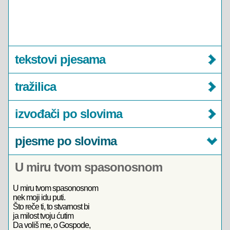
tekstovi pjesama
tražilica
izvođači po slovima
pjesme po slovima
U miru tvom spasonosnom
U miru tvom spasonosnom
nek moji idu puti.
Što reče ti, to stvarnost bi
ja milost tvoju ćutim
Da voliš me, o Gospode,