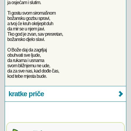
ja osjećam i slutim.
Ti gostu svom siromašnom
božansku gozbu spravi,
a tvoj će kruh okrijepit duh
da mir se u njem javi.
Tko god je zvan, sav presretan,
božansko djelo slavi.
O Bože daj da zagrljaj
obuhvati sve ljude,
da rukama i usnama
svom bližnjemu ne ude,
da za sve nas, kad dođe čas,
kod tebe mjesta bude.
kratke priče