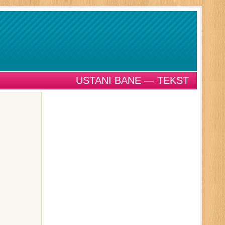
USTANI BANE — TEKST