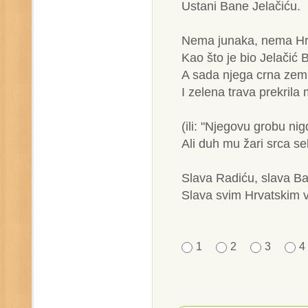
Ustani Bane Jelačiću.
Nema junaka, nema Hr
Kao što je bio Jelačić 
A sada njega crna zemlja
I zelena trava prekrila
(ili: "Njegovu grobu ni
Ali duh mu žari srca sel
Slava Radiću, slava Ba
Slava svim Hrvatskim v
1
2
3
4