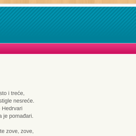
sto i treće,
tigle nesreće.
 Hedrvari
a je pomađari.
te zove, zove,