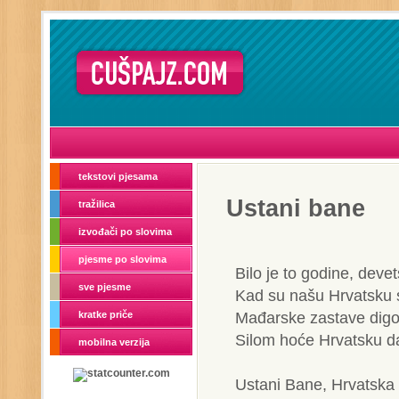
tekstovi pjesama
Ustani bane
tražilica
izvođači po slovima
pjesme po slovima
Bilo je to godine, devet
sve pjesme
Kad su našu Hrvatsku s
Mađarske zastave digo
kratke priče
Silom hoće Hrvatsku d
mobilna verzija
Ustani Bane, Hrvatska 