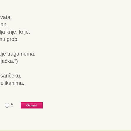
vata,
Ban.
 krije, krije,
 mu grob.
gdje traga nema,
jačka.")
saričeku,
elikanima.
5