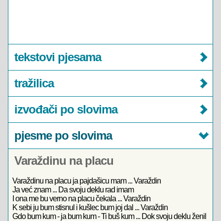
tekstovi pjesama
tražilica
izvođači po slovima
pjesme po slovima
Varaždinu na placu
Varaždinu na placu ja pajdašicu mam ... Varaždin
Ja već znam ... Da svoju deklu rad imam
I ona me bu verno na placu čekala ... Varaždin
K sebi ju bum stisnul i kušlec bum joj dal ... Varaždin
Gdo bum kum - ja bum kum - Ti buš kum ... Dok svoju deklu ženil