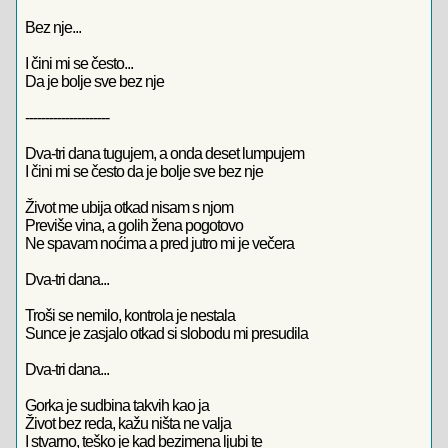
Bez nje...
I čini mi se često...
Da je bolje sve bez nje
---------------------
Dva-tri dana tugujem, a onda deset lumpujem
I čini mi se često da je bolje sve bez nje
Život me ubija otkad nisam s njom
Previše vina, a golih žena pogotovo
Ne spavam noćima a pred jutro mi je večera
Dva-tri dana...
Troši se nemilo, kontrola je nestala
Sunce je zasjalo otkad si slobodu mi presudila
Dva-tri dana...
Gorka je sudbina takvih kao ja
Život bez reda, kažu ništa ne valja
I stvarno, teško je kad bezimena ljubi te