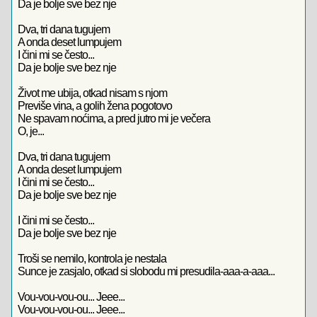
Da je bolje sve bez nje
Dva, tri dana tugujem
A onda deset lumpujem
I čini mi se često...
Da je bolje sve bez nje
Život me ubija, otkad nisam s njom
Previše vina, a golih žena pogotovo
Ne spavam noćima, a pred jutro mi je večera
O, je...
Dva, tri dana tugujem
A onda deset lumpujem
I čini mi se često...
Da je bolje sve bez nje
I čini mi se često...
Da je bolje sve bez nje
Troši se nemilo, kontrola je nestala
Sunce je zasjalo, otkad si slobodu mi presudila-aaa-a-aaa...
Vou-vou-vou-ou... Jeee...
Vou-vou-vou-ou... Jeee...