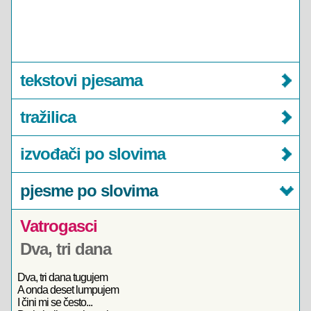
tekstovi pjesama
tražilica
izvođači po slovima
pjesme po slovima
Vatrogasci
Dva, tri dana
Dva, tri dana tugujem
A onda deset lumpujem
I čini mi se često...