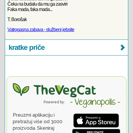
Čeka na budalu da mu ga zasviri
Faka mada, faka mada...
T. Borošak
Vatrogasna zabava - službeni jebsite
kratke priče