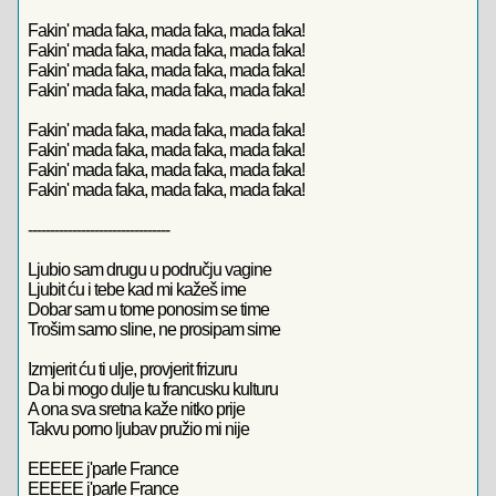
Fakin' mada faka, mada faka, mada faka!
Fakin' mada faka, mada faka, mada faka!
Fakin' mada faka, mada faka, mada faka!
Fakin' mada faka, mada faka, mada faka!
Fakin' mada faka, mada faka, mada faka!
Fakin' mada faka, mada faka, mada faka!
Fakin' mada faka, mada faka, mada faka!
Fakin' mada faka, mada faka, mada faka!
--------------------------------
Ljubio sam drugu u području vagine
Ljubit ću i tebe kad mi kažeš ime
Dobar sam u tome ponosim se time
Trošim samo sline, ne prosipam sime
Izmjerit ću ti ulje, provjerit frizuru
Da bi mogo dulje tu francusku kulturu
A ona sva sretna kaže nitko prije
Takvu porno ljubav pružio mi nije
EEEEE j'parle France
EEEEE j'parle France