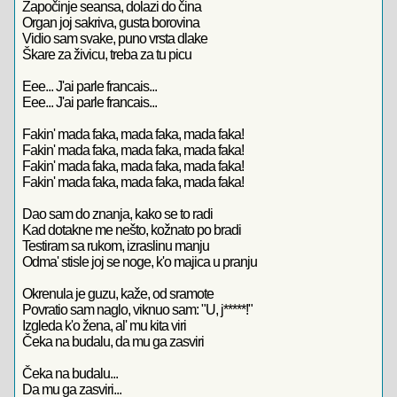
Započinje seansa, dolazi do čina
Organ joj sakriva, gusta borovina
Vidio sam svake, puno vrsta dlake
Škare za živicu, treba za tu picu
Eee... J'ai parle francais...
Eee... J'ai parle francais...
Fakin' mada faka, mada faka, mada faka!
Fakin' mada faka, mada faka, mada faka!
Fakin' mada faka, mada faka, mada faka!
Fakin' mada faka, mada faka, mada faka!
Dao sam do znanja, kako se to radi
Kad dotakne me nešto, kožnato po bradi
Testiram sa rukom, izraslinu manju
Odma' stisle joj se noge, k'o majica u pranju
Okrenula je guzu, kaže, od sramote
Povratio sam naglo, viknuo sam: "U, j*****!"
Izgleda k'o žena, al' mu kita viri
Čeka na budalu, da mu ga zasviri
Čeka na budalu...
Da mu ga zasviri...