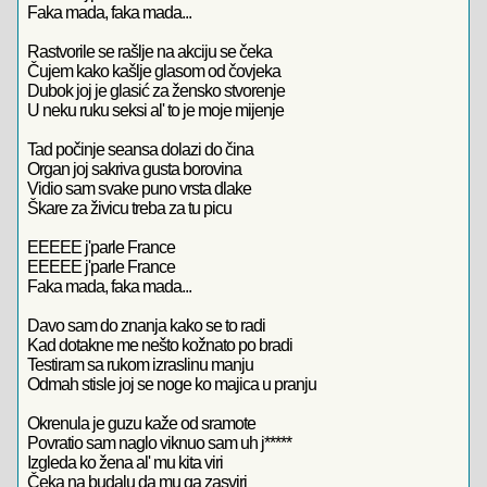
Faka mada, faka mada...
Rastvorile se rašlje na akciju se čeka
Čujem kako kašlje glasom od čovjeka
Dubok joj je glasić za žensko stvorenje
U neku ruku seksi al' to je moje mijenje
Tad počinje seansa dolazi do čina
Organ joj sakriva gusta borovina
Vidio sam svake puno vrsta dlake
Škare za živicu treba za tu picu
EEEEE j'parle France
EEEEE j'parle France
Faka mada, faka mada...
Davo sam do znanja kako se to radi
Kad dotakne me nešto kožnato po bradi
Testiram sa rukom izraslinu manju
Odmah stisle joj se noge ko majica u pranju
Okrenula je guzu kaže od sramote
Povratio sam naglo viknuo sam uh j*****
Izgleda ko žena al' mu kita viri
Čeka na budalu da mu ga zasviri