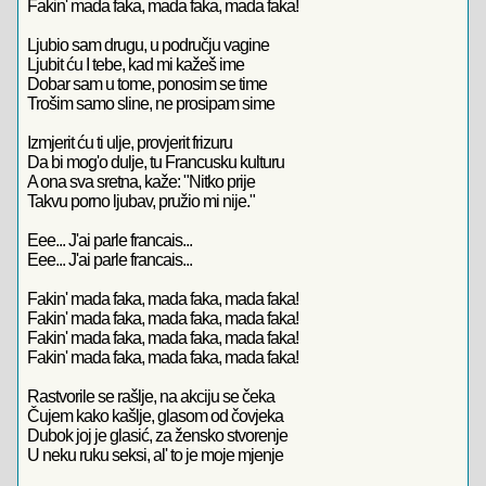
Fakin' mada faka, mada faka, mada faka!
Ljubio sam drugu, u području vagine
Ljubit ću I tebe, kad mi kažeš ime
Dobar sam u tome, ponosim se time
Trošim samo sline, ne prosipam sime
Izmjerit ću ti ulje, provjerit frizuru
Da bi mog'o dulje, tu Francusku kulturu
A ona sva sretna, kaže: "Nitko prije
Takvu porno ljubav, pružio mi nije."
Eee... J'ai parle francais...
Eee... J'ai parle francais...
Fakin' mada faka, mada faka, mada faka!
Fakin' mada faka, mada faka, mada faka!
Fakin' mada faka, mada faka, mada faka!
Fakin' mada faka, mada faka, mada faka!
Rastvorile se rašlje, na akciju se čeka
Čujem kako kašlje, glasom od čovjeka
Dubok joj je glasić, za žensko stvorenje
U neku ruku seksi, al' to je moje mjenje