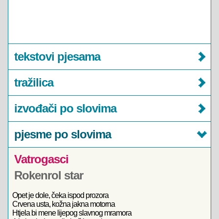
tekstovi pjesama
tražilica
izvođači po slovima
pjesme po slovima
Vatrogasci
Rokenrol star
Opet je dole, čeka ispod prozora
Crvena usta, kožna jakna motorna
Htjela bi mene lijepog slavnog mramora