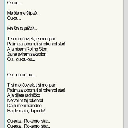
Ou-ou...
Ma šta me štipaš...
Ou-ou...
Ma šta to pričaš...
Ti si moj čovjek, ti si moj par
Patim za tobom, ti si rokenrol star!
A ja nisam Roling Ston
Ja ne sviram saksofon
Ou... ou-ou-ou...
Ou... ou-ou-ou...
Ti si moj čovjek, ti si moj par
Patim za tobom, ti si rokenrol star!
A ja dijete radničko
Ne volim taj rokenrol
Daj ti meni narodno
Hajde mala, daj mi to!
Ou-aaa... Rokenrol star...
Ou-aaa... Rokenrol star...