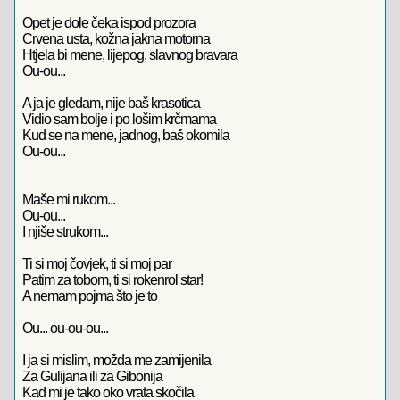
Opet je dole čeka ispod prozora
Crvena usta, kožna jakna motorna
Htjela bi mene, lijepog, slavnog bravara
Ou-ou...
A ja je gledam, nije baš krasotica
Vidio sam bolje i po lošim krčmama
Kud se na mene, jadnog, baš okomila
Ou-ou...
Maše mi rukom...
Ou-ou...
I njiše strukom...
Ti si moj čovjek, ti si moj par
Patim za tobom, ti si rokenrol star!
A nemam pojma što je to
Ou... ou-ou-ou...
I ja si mislim, možda me zamijenila
Za Gulijana ili za Gibonija
Kad mi je tako oko vrata skočila