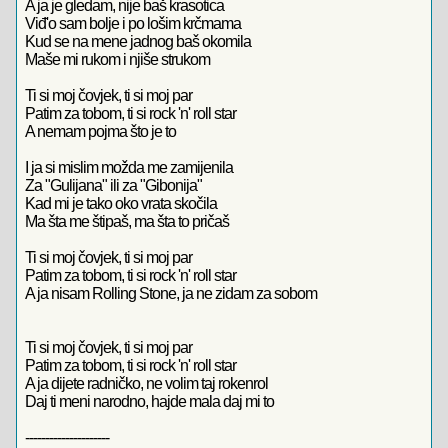
A ja je gledam, nije baš krasotica
Viđ'o sam bolje i po lošim krčmama
Kud se na mene jadnog baš okomila
Maše mi rukom i njiše strukom
Ti si moj čovjek, ti si moj par
Patim za tobom, ti si rock 'n' roll star
A nemam pojma što je to
I ja si mislim možda me zamijenila
Za "Gulijana" ili za "Gibonija"
Kad mi je tako oko vrata skočila
Ma šta me štipaš, ma šta to pričaš
Ti si moj čovjek, ti si moj par
Patim za tobom, ti si rock 'n' roll star
A ja nisam Rolling Stone, ja ne zidam za sobom
Ti si moj čovjek, ti si moj par
Patim za tobom, ti si rock 'n' roll star
A ja dijete radničko, ne volim taj rokenrol
Daj ti meni narodno, hajde mala daj mi to
---------------------