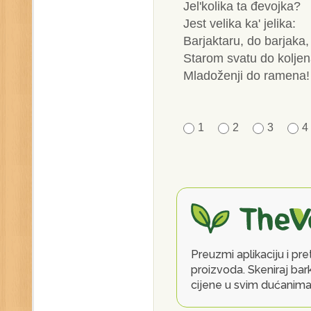
Jel'kolika ta đevojka?
Jest velika ka' jelika:
Barjaktaru, do barjaka,
Starom svatu do koljen
Mladoženji do ramena!
1
2
3
4