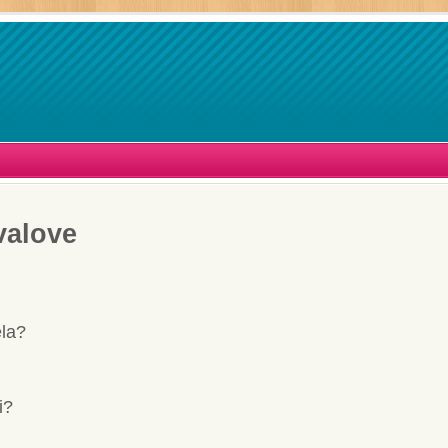
valove
ela?
i?