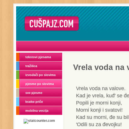
tekstovi pjesama
Vrela voda na 
tražilica
izvođači po slovima
pjesme po slovima
Vrela voda na valove.
sve pjesme
Kad je vrela, kuđ' se đ
Popili je morni konji,
kratke priče
Morni konji i svatovi!
mobilna verzija
Kad su morni, đе su bil
'Odili su za đevojku!