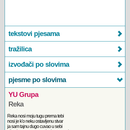
tekstovi pjesama
tražilica
izvođači po slovima
pjesme po slovima
YU Grupa
Reka
Reka nosi moju tugu prema tebi
nosi je k'o neku ostavljenu stvar
ja sam tajnu dugo cuvao u sebi