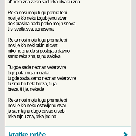
al' neko zna zasto sad reka otvara i zna
Reka nosi moju tugu prema tebi
nosi je k'o neku izgubljenu stvar
dok prasina pada preko mojih snova
ti si svetla sva, uznesena
Reka nosi moju tugu prema tebi
nosi je k'o neki otkinuti cvet
niko ne zna da si postojala davno
samo reka zna, tajnu sakriva
Tu gde sada neznan vetar svira
tu je pala moja muzika
tu gde sada samo neznan vetar svira
tu smo bili bela breza, ti i ja
breza, ti i ja, nekada
Reka nosi moju tugu prema tebi
nosi je k'o neku ostavljenu stvar
ja sam tajnu dugo cuvao u sebi
reka tajnu zna, reka jedina
kratke priče