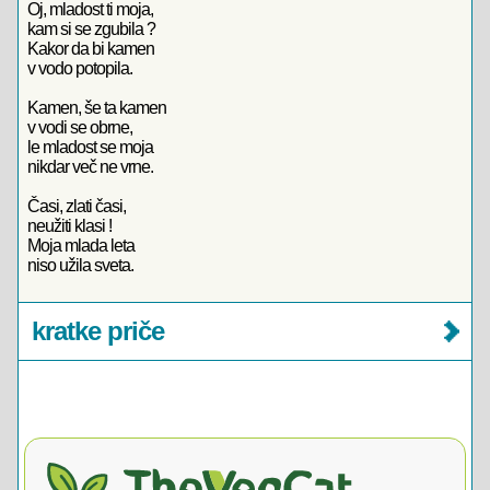
Oj, mladost ti moja,
kam si se zgubila ?
Kakor da bi kamen
v vodo potopila.
Kamen, še ta kamen
v vodi se obrne,
le mladost se moja
nikdar več ne vrne.
Časi, zlati časi,
neužiti klasi !
Moja mlada leta
niso užila sveta.
kratke priče