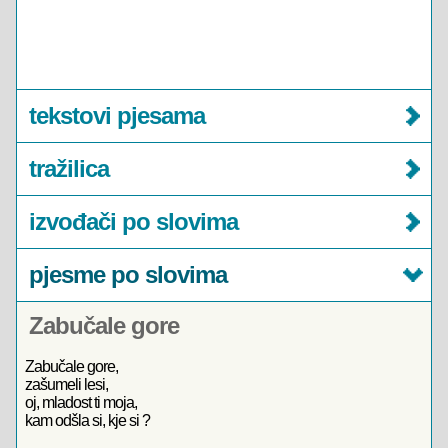
tekstovi pjesama
tražilica
izvođači po slovima
pjesme po slovima
Zabučale gore
Zabučale gore,
zašumeli lesi,
oj, mladost ti moja,
kam odšla si, kje si ?