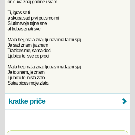
on cuva znaj godine i sram.
Ti, igras se ti
a skupa sad prvi put smo mi
Slutim tvoje tajne sne
al trebas znati sve.
Mala hej, mala znaj, ljubav ima lazni sjaj
Ja sad znam, ja znam
Trazices me, sama doci
Ljubicu te, sve ce proci
Mala hej, mala znaj, ljubav ima lazni sjaj
Ja to znam, ja znam
Ljubicu te, nista zato
Sutra bices moje zlato.
kratke priče