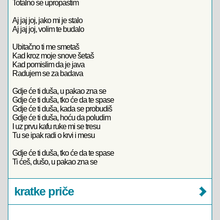
Totalno se upropastim
Aj jaj joj, jako mi je stalo
Aj jaj joj, volim te budalo
Ubitačno ti me smetaš
Kad kroz moje snove šetaš
Kad pomislim da je java
Radujem se za badava
Gdje će ti duša, u pakao zna se
Gdje će ti duša, tko će da te spase
Gdje će ti duša, kada se probudiš
Gdje će ti duša, hoću da poludim
I uz prvu kafu ruke mi se tresu
Tu se ipak radi o krvi i mesu
Gdje će ti duša, tko će da te spase
Ti ćeš, dušo, u pakao zna se
kratke priče