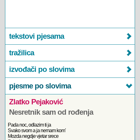
tekstovi pjesama
tražilica
izvođači po slovima
pjesme po slovima
Zlatko Pejaković
Nesretnik sam od rođenja
Pada noc, odlazim ti ja
Svako svom a ja nemam kom'
Mozda negdje vjetar srece