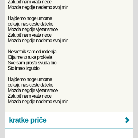
Zalupit' nam vrata nece
Mozda negdje nademo svoj mir
Hajdemo noge umorne
cekaju nas ceste daleke
Mozda negdje vjetar srece
Zalupit' nam vrata nece
Mozda negdje nademo svoj mir
Nesretnik sam od rodenja
Cija me to ruka proklela
Sve sam pros'o svuda bio
Sto imao izgubio
Hajdemo noge umorne
cekaju nas ceste daleke
Mozda negdje vjetar srece
Zalupit' nam vrata nece
Mozda negdje nademo svoj mir
kratke priče