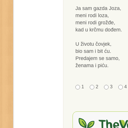
Ja sam gazda Joza,
meni rodi loza,
meni rodi grožđe,
kad u krčmu dođem.
U životu čovjek,
bio sam i bit ću.
Predajem se samo,
ženama i piću.
1
2
3
4