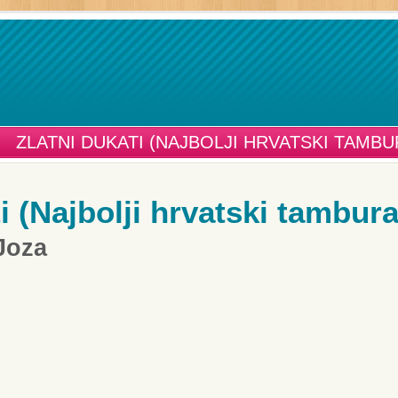
ZLATNI DUKATI (NAJBOLJI HRVATSKI TAMB
i (Najbolji hrvatski tambura
Joza