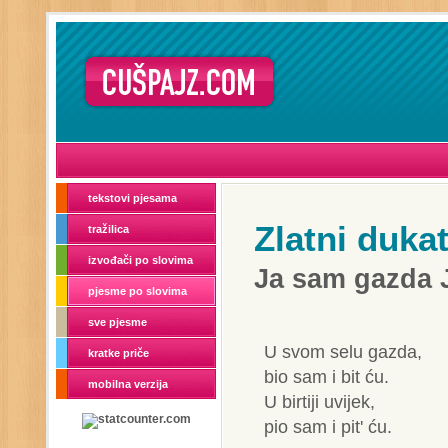
tekstovi pjesama
Zlatni dukat
tražilica
izvođači po slovima
Ja sam gazda 
pjesme po slovima
sve pjesme
U svom selu gazda,
kratke priče
bio sam i bit ću.
mobilna verzija
U birtiji uvijek,
pio sam i pit' ću.