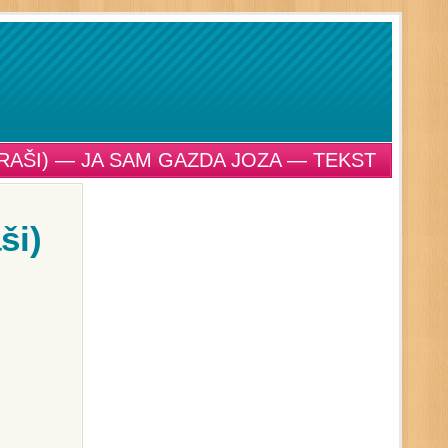
URAŠI) — JA SAM GAZDA JOZA — TEKST
ši)