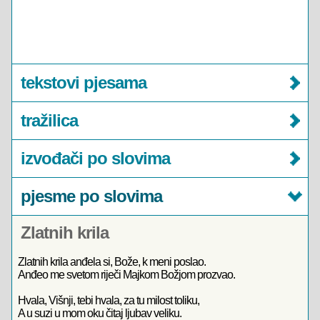
tekstovi pjesama
tražilica
izvođači po slovima
pjesme po slovima
Zlatnih krila
Zlatnih krila anđela si, Bože, k meni poslao.
Anđeo me svetom riječi Majkom Božjom prozvao.
Hvala, Višnji, tebi hvala, za tu milost toliku,
A u suzi u mom oku čitaj ljubav veliku.