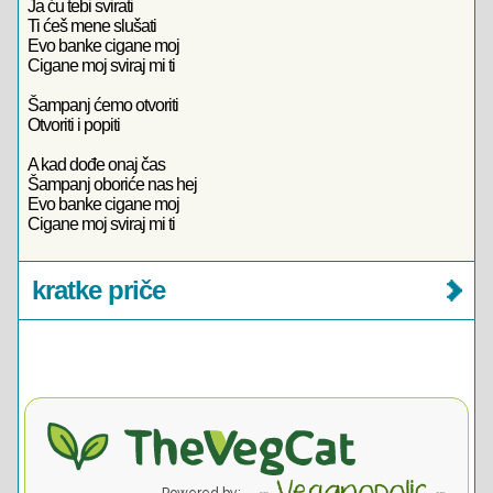
Ja ću tebi svirati
Ti ćeš mene slušati
Evo banke cigane moj
Cigane moj sviraj mi ti
Šampanj ćemo otvoriti
Otvoriti i popiti
A kad dođe onaj čas
Šampanj oboriće nas hej
Evo banke cigane moj
Cigane moj sviraj mi ti
kratke priče