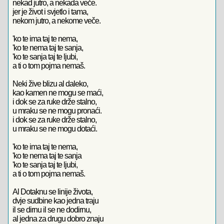
nekad jutro, a nekada veče.
jer je život i svjetlo i tama,
nekom jutro, a nekome veče.
'ko te ima taj te nema,
'ko te nema taj te sanja,
'ko te sanja taj te ljubi,
a ti o tom pojma nemaš.
Neki žive blizu al daleko,
kao kamen ne mogu se maći,
i dok se za ruke drže stalno,
u mraku se ne mogu pronaći.
i dok se za ruke drže stalno,
u mraku se ne mogu dotaći.
'ko te ima taj te nema,
'ko te nema taj te sanja
'ko te sanja taj te ljubi,
a ti o tom pojma nemaš.
Al Dotaknu se linije života,
dvje sudbine kao jedna traju
il se dirnu il se ne dodirnu,
al jedna za drugu dobro znaju