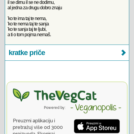
il se dirnu il se ne dodirnu,
al jedna za drugu dobro znaju
'ko te ima taj te nema,
'ko te nema taj te sanja
'ko te sanja taj te ljubi,
a ti o tom pojma nemaš.
kratke priče