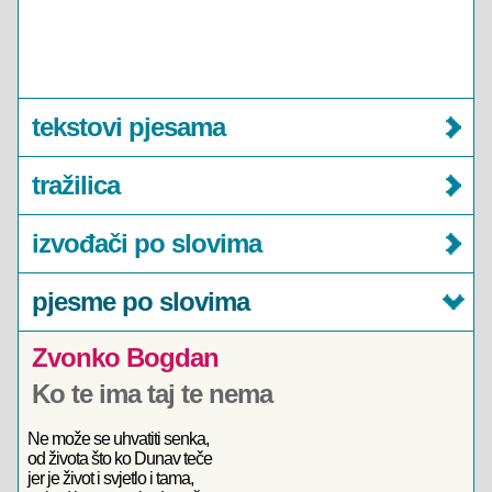
tekstovi pjesama
tražilica
izvođači po slovima
pjesme po slovima
Zvonko Bogdan
Ko te ima taj te nema
Ne može se uhvatiti senka,
od života što ko Dunav teče
jer je život i svjetlo i tama,