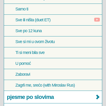
Samo ti
Sve ili ništa (duet ET)
Sve po 12 kuna
Sve si mi u ovom životu
Ti si meni bila sve
U pomoć
Zaboravi
Zagrli me, srećo (with Miroslav Rus)
pjesme po slovima