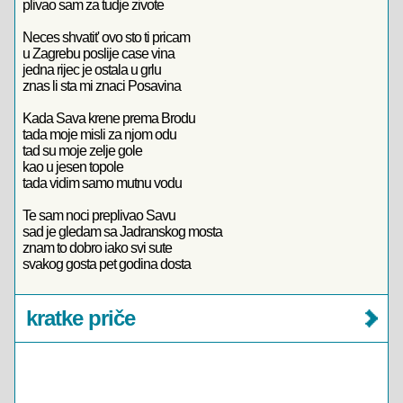
plivao sam za tudje zivote
Neces shvatit' ovo sto ti pricam
u Zagrebu poslije case vina
jedna rijec je ostala u grlu
znas li sta mi znaci Posavina
Kada Sava krene prema Brodu
tada moje misli za njom odu
tad su moje zelje gole
kao u jesen topole
tada vidim samo mutnu vodu
Te sam noci preplivao Savu
sad je gledam sa Jadranskog mosta
znam to dobro iako svi sute
svakog gosta pet godina dosta
kratke priče