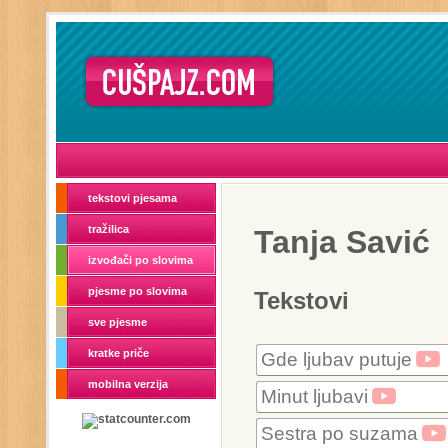
tekstovi pjesama
tražilica
Tanja Savić
izvođači po slovima
pjesme po slovima
Tekstovi
sve pjesme
kratke priče
Gde ljubav putuje
mobilna verzija
Minut ljubavi
Sestra po suzama