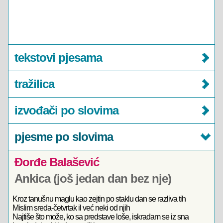
tekstovi pjesama
tražilica
izvođači po slovima
pjesme po slovima
Đorđe Balašević
Ankica (još jedan dan bez nje)
Kroz tanušnu maglu kao zejtin po staklu dan se razliva tih
Mislim sreda-četvrtak il već neki od njih
Najtiše što može, ko sa predstave loše, iskradam se iz sna