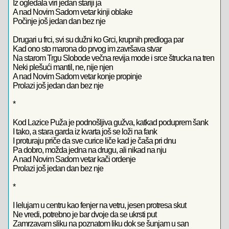
Iz ogledala viri jedan stariji ja
A nad Novim Sadom vetar kinji oblake
Počinje još jedan dan bez nje
Drugari u frci, svi su dužni ko Grci, krupnih predloga par
Kad ono sto marona do prvog im završava stvar
Na starom Trgu Slobode večna revija mode i srce štrucka na tren
Neki plešući mantil, ne, nije njen
A nad Novim Sadom vetar konje propinje
Prolazi još jedan dan bez nje
*
Kod Lazice Puža je podnošljiva gužva, katkad poduprem šank
I tako, a stara garda iz kvarta još se loži na fank
I proturaju priče da sve curice liče kad je čaša pri dnu
Pa dobro, možda jedna na drugu, ali nikad na nju
A nad Novim Sadom vetar kači ordenje
Prolazi još jedan dan bez nje
*
I lelujam u centru kao fenjer na vetru, jesen protresa skut
Ne vredi, potrebno je bar dvoje da se ukrsti put
Zamrzavam sliku na poznatom liku dok se šunjam u san