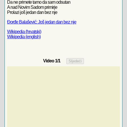
Da ne primete tamo da sam odsutan
A nad Novim Sadom primirje
Prolazi još jedan dan bez nje
Đorđe Balašević: Još jedan dan bez nje
Wikipedia (hrvatski)
Wikipedia (english)
Video
1
/1