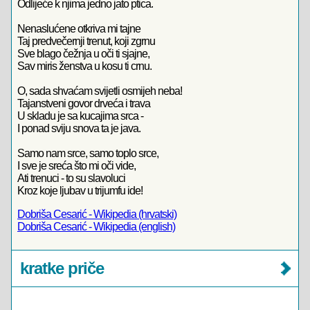
Odlijeće k njima jedno jato ptica.
Nenaslućene otkriva mi tajne
Taj predvečernji trenut, koji zgrnu
Sve blago čežnja u oči ti sjajne,
Sav miris ženstva u kosu ti crnu.
O, sada shvaćam svijetli osmijeh neba!
Tajanstveni govor drveća i trava
U skladu je sa kucajima srca -
I ponad sviju snova ta je java.
Samo nam srce, samo toplo srce,
I sve je sreća što mi oči vide,
Ati trenuci - to su slavoluci
Kroz koje ljubav u trijumfu ide!
Dobriša Cesarić - Wikipedia (hrvatski)
Dobriša Cesarić - Wikipedia (english)
kratke priče